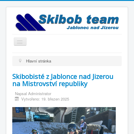
Přepnout
navigaci
Titulní strana
Hlavní stránka
Historie
Skibobisté z Jablonce nad Jizerou
Výbor a trenéři
na Mistrovství republiky
Závodníci
Napsal
Administrator
Kontakty
Vytvořeno: 19. březen 2025
Termínový kalendář
Výsledky
Videogalerie