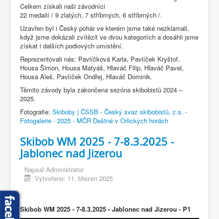
Celkem získali naši závodníci
22 medailí / 9 zlatých, 7 stříbrných, 6 stříbrných /.
Uzavřen byl i Český pohár ve kterém jsme také nezklamali,
když jsme dokázali zvítězit ve dvou kategoriích a dosáhli jsme
získat i dalších podiových umístění.
Reprezentovali nás: Pavlíčková Karla, Pavlíček Kryštof,
Housa Šimon, Housa Matyáš, Hlaváč Filip, Hlaváč Pavel,
Housa Aleš, Pavlíček Ondřej, Hlaváč Dominik.
Těmito závody byla zakončena sezóna skibobistů 2024 –
2025.
Fotografie:
Skiboby | ČSSB - Český svaz skibobistů, z.s. -
Fotogalerie - 2025 - MČR Deštné v Orlických horách
Skibob WM 2025 - 7-8.3.2025 -
Jablonec nad Jizerou
Napsal
Administrator
Vytvořeno: 11. březen 2025
Skibob WM 2025 - 7-8.3.2025 - Jablonec nad Jizerou - P1