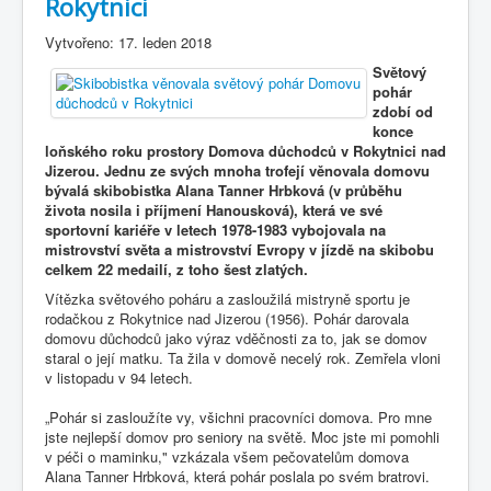
Rokytnici
Vytvořeno: 17. leden 2018
Světový
pohár
zdobí od
konce
loňského roku prostory Domova důchodců v Rokytnici nad
Jizerou. Jednu ze svých mnoha trofejí věnovala domovu
bývalá skibobistka Alana Tanner Hrbková (v průběhu
života nosila i příjmení Hanousková), která ve své
sportovní kariéře v letech 1978-1983 vybojovala na
mistrovství světa a mistrovství Evropy v jízdě na skibobu
celkem 22 medailí, z toho šest zlatých.
Vítězka světového poháru a zasloužilá mistryně sportu je
rodačkou z Rokytnice nad Jizerou (1956). Pohár darovala
domovu důchodců jako výraz vděčnosti za to, jak se domov
staral o její matku. Ta žila v domově necelý rok. Zemřela vloni
v listopadu v 94 letech.
„Pohár si zasloužíte vy, všichni pracovníci domova. Pro mne
jste nejlepší domov pro seniory na světě. Moc jste mi pomohli
v péči o maminku," vzkázala všem pečovatelům domova
Alana Tanner Hrbková, která pohár poslala po svém bratrovi.