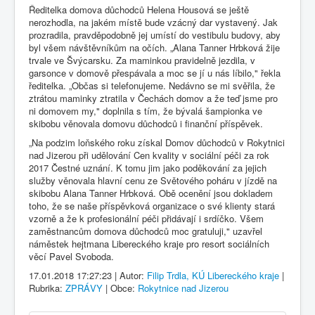
Ředitelka domova důchodců Helena Housová se ještě
nerozhodla, na jakém místě bude vzácný dar vystavený. Jak
prozradila, pravděpodobně jej umístí do vestibulu budovy, aby
byl všem návštěvníkům na očích. „Alana Tanner Hrbková žije
trvale ve Švýcarsku. Za maminkou pravidelně jezdila, v
garsonce v domově přespávala a moc se jí u nás líbilo," řekla
ředitelka. „Občas si telefonujeme. Nedávno se mi svěřila, že
ztrátou maminky ztratila v Čechách domov a že teď jsme pro
ni domovem my," doplnila s tím, že bývalá šampionka ve
skibobu věnovala domovu důchodců i finanční příspěvek.
„Na podzim loňského roku získal Domov důchodců v Rokytnici
nad Jizerou při udělování Cen kvality v sociální péči za rok
2017 Čestné uznání. K tomu jim jako poděkování za jejich
služby věnovala hlavní cenu ze Světového poháru v jízdě na
skibobu Alana Tanner Hrbková. Obě ocenění jsou dokladem
toho, že se naše příspěvková organizace o své klienty stará
vzorně a že k profesionální péči přidávají i srdíčko. Všem
zaměstnancům domova důchodců moc gratuluji," uzavřel
náměstek hejtmana Libereckého kraje pro resort sociálních
věcí Pavel Svoboda.
17.01.2018 17:27:23 | Autor:
Filip Trdla, KÚ Libereckého kraje
|
Rubrika:
ZPRÁVY
| Obce:
Rokytnice nad Jizerou