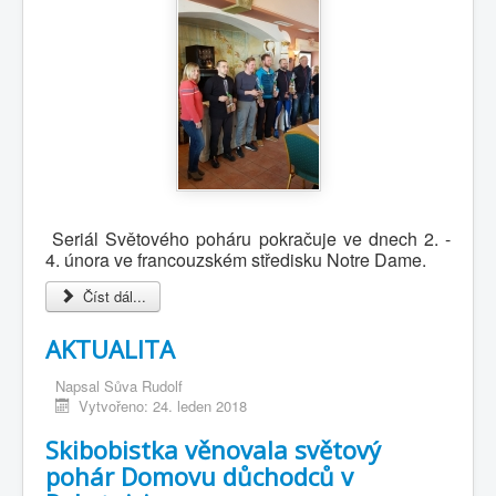
Seriál Světového poháru pokračuje ve dnech 2. -
4. února ve francouzském středisku Notre Dame.
Číst dál...
AKTUALITA
Napsal
Sůva Rudolf
Vytvořeno: 24. leden 2018
Skibobistka věnovala světový
pohár Domovu důchodců v