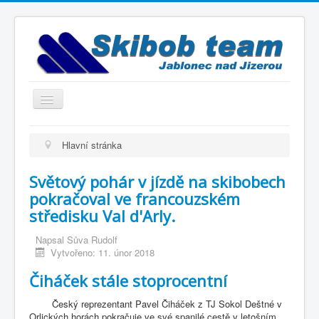
Přepnout
navigaci
Titulní strana
Hlavní stránka
Historie
Světový pohár v jízdě na skibobech
Výbor a trenéři
pokračoval ve francouzském
Závodníci
středisku Val d'Arly.
Kontakty
Napsal
Sůva Rudolf
Vytvořeno: 11. únor 2018
Termínový kalendář
Čiháček stále stoprocentní
Výsledky
Český reprezentant Pavel Čiháček z TJ Sokol Deštné v
Videogalerie
Orlických horách pokračuje ve své spanilé cestě v letošním