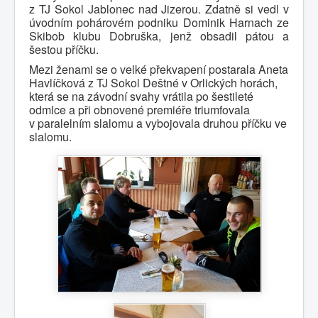
z TJ Sokol Jablonec nad Jizerou. Zdatně si vedl v
úvodním pohárovém podniku Dominik Harnach ze
Skibob klubu Dobruška, jenž obsadil pátou a
šestou příčku.
Mezi ženami se o velké překvapení postarala Aneta
Havlíčková z TJ Sokol Deštné v Orlických horách,
která se na závodní svahy vrátila po šestileté
odmlce a při obnovené premiéře triumfovala
v paralelním slalomu a vybojovala druhou příčku ve
slalomu.