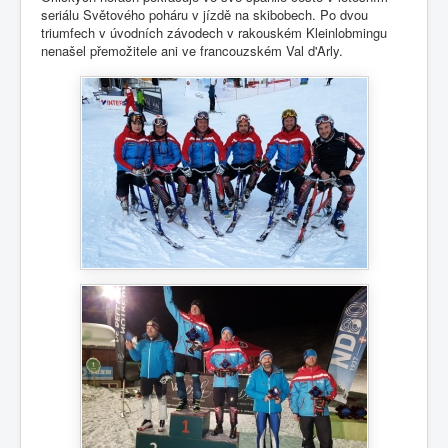
Fotogalerie
seriálu Světového poháru v jízdě na skibobech. Po dvou
triumfech v úvodních závodech v rakouském Kleinlobmingu
nenašel přemožitele ani ve francouzském Val d'Arly.