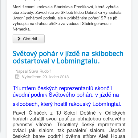
Mezi ženami kralovala Stanislava Preclíková, která vyhrála
oba závody. Závodnice ze Skibob klubu Dobruška vynechala
úvodní pohárový podnik, ale v průběžném pořadí SP se již
vyhoupla na druhou příčku za vedoucí Steiningerovou z
Německa.
Číst dál...
Světový pohár v jízdě na skibobech
odstartoval v Lobmingtalu.
Napsal
Sůva Rudolf
Vytvořeno: 29. leden 2018
Triumfem českých reprezentantů skončil
úvodní podnik Světového poháru v jízdě na
skibobech, který hostil rakouský Lobmingtal.
Pavel Čiháček z TJ Sokol Deštné v Orlických
horách zahájil svou pouť za obhajobou celkového
prvenství vítězně. Třicetiletý český reprezentant
ovládl jak slalom, tak paralelní slalom. Úspěch
českých barev podtrhl dvěma stříbry Aleš Housa