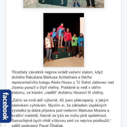
Třicetiletý závodník nejprve ovládl večerní slalom, když
druhého Rakušana Markuse Achleitnera a třetího
reprezentačního kolegu Aleše Housu z TJ Sokol Jablonec nad
Jizerou porazil o čtyři vteřiny. Podobně si vedl v obřím
slalomu, ve kterém „nadělil“ druhému Housovi tři vteřiny.
„Zatím se mně daří výborně. Až jsem překvapený, s jakým
náskokem vyhrávám. Myslím si, že základem úspěšných
výsledků je dobrá příprava pod vedením Markuse Mosera a
kvalitní materiál, hlavně na lyže se mohu plně spolehnout.
Samozřejmě bych chtěl vítěznou sérii co nejvíce prodloužit,“
sdělil spokojený Pavel Čiháček.