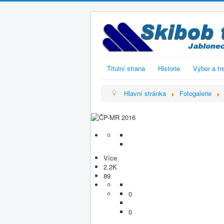
Titulní strana
Historie
Výbor a tr
Hlavní stránka
Fotogalerie
Více
2.2K
89
0
0