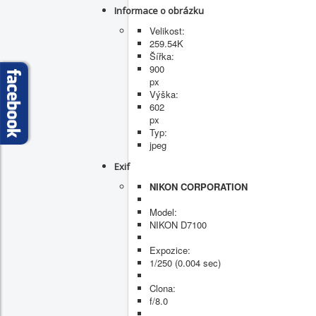
Informace o obrázku
Velikost:
259.54K
Šířka:
900
px
Výška:
602
px
Typ:
jpeg
Exif
NIKON CORPORATION
Model:
NIKON D7100
Expozice:
1/250 (0.004 sec)
Clona:
f/8.0