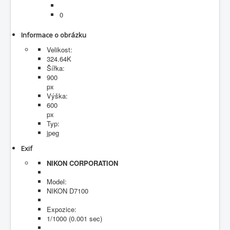
Fotogalerie
0
Informace o obrázku
Velikost:
324.64K
Šířka:
900
px
Výška:
600
px
Typ:
jpeg
Exif
NIKON CORPORATION
Model:
NIKON D7100
Expozice:
1/1000 (0.001 sec)