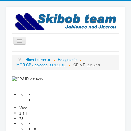
Přepnout
navigaci
Titulní strana
Hlavní stránka
Fotogalerie
MČR-ČP Jablonec 30.1.2016
ČP-MR 2016-19
Historie
Výbor a trenéři
Závodníci
Kontakty
Termínový kalendář
Více
2.1K
Výsledky
78
Videogalerie
0