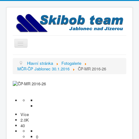
Přepnout
navigaci
Titulní strana
Hlavní stránka
Fotogalerie
MČR-ČP Jablonec 30.1.2016
ČP-MR 2016-26
Historie
Výbor a trenéři
Závodníci
Kontakty
Termínový kalendář
Více
2.0K
Výsledky
40
Videogalerie
0