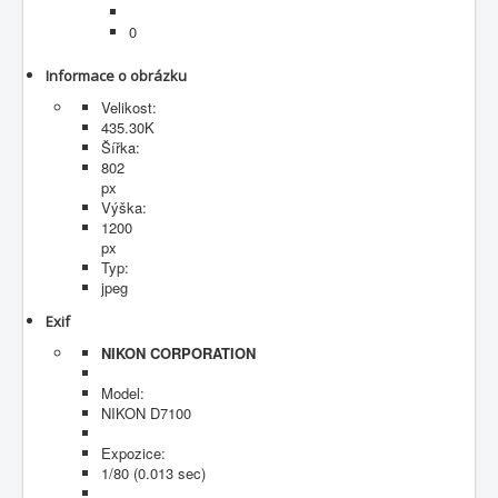
Fotogalerie
0
Informace o obrázku
Velikost:
435.30K
Šířka:
802
px
Výška:
1200
px
Typ:
jpeg
Exif
NIKON CORPORATION
Model:
NIKON D7100
Expozice:
1/80 (0.013 sec)