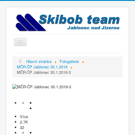
Přepnout
navigaci
Titulní strana
Hlavní stránka
Fotogalerie
MČR-ČP Jablonec 30.1.2016
Historie
MČR-ČP Jablonec 30.1.2016-3
Výbor a trenéři
Závodníci
Kontakty
Termínový kalendář
Více
Výsledky
2.7K
32
Videogalerie