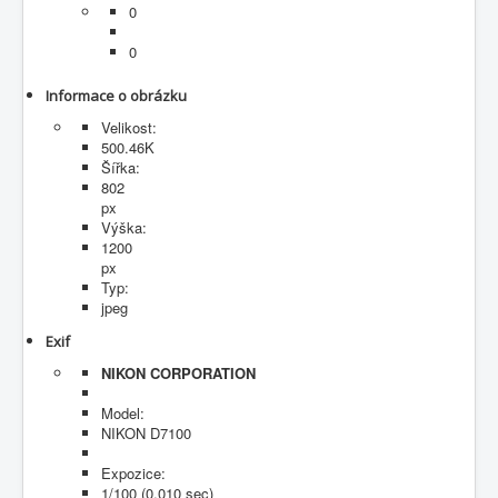
0
Fotogalerie
0
Informace o obrázku
Velikost:
500.46K
Šířka:
802
px
Výška:
1200
px
Typ:
jpeg
Exif
NIKON CORPORATION
Model:
NIKON D7100
Expozice:
1/100 (0.010 sec)