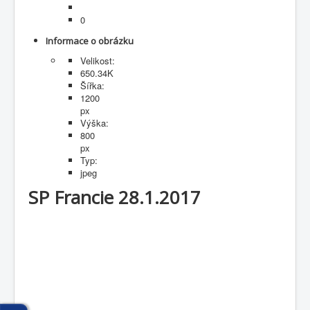
Fotogalerie
0
Informace o obrázku
Velikost:
650.34K
Šířka:
1200
px
Výška:
800
px
Typ:
jpeg
SP Francie 28.1.2017