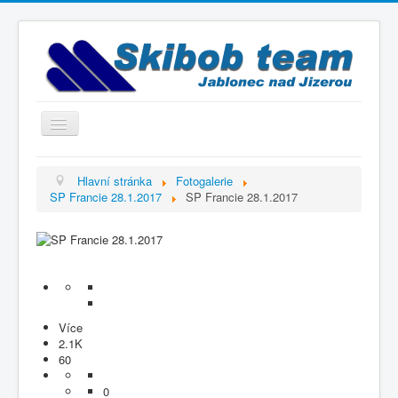
Přepnout
navigaci
Titulní strana
Hlavní stránka
Fotogalerie
SP Francie 28.1.2017
SP Francie 28.1.2017
Historie
Výbor a trenéři
Závodníci
Kontakty
Termínový kalendář
Více
2.1K
Výsledky
60
Videogalerie
0