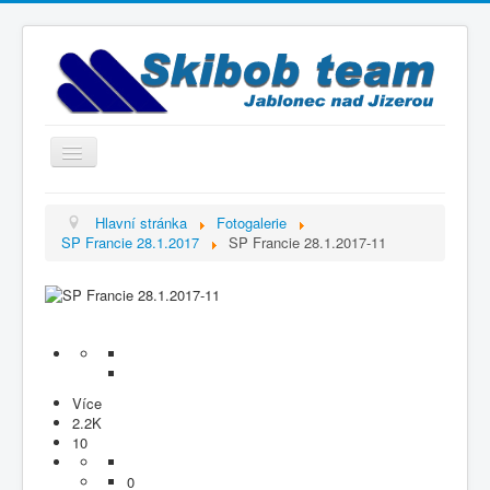
Přepnout
navigaci
Titulní strana
Hlavní stránka
Fotogalerie
SP Francie 28.1.2017
SP Francie 28.1.2017-11
Historie
Výbor a trenéři
Závodníci
Kontakty
Termínový kalendář
Více
2.2K
Výsledky
10
Videogalerie
0