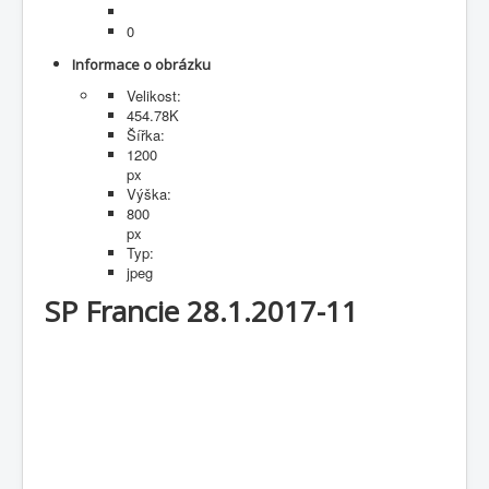
Fotogalerie
0
Informace o obrázku
Velikost:
454.78K
Šířka:
1200
px
Výška:
800
px
Typ:
jpeg
SP Francie 28.1.2017-11