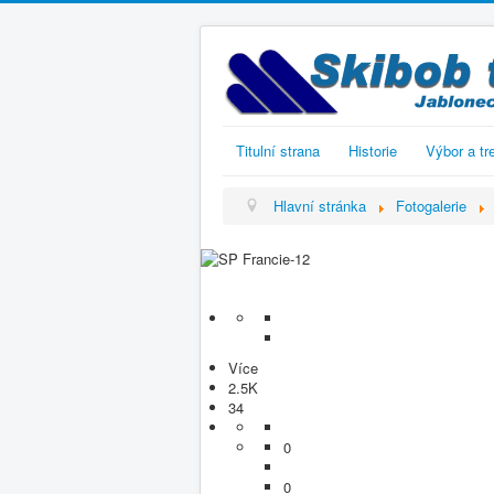
Titulní strana
Historie
Výbor a tr
Hlavní stránka
Fotogalerie
Více
2.5K
34
0
0