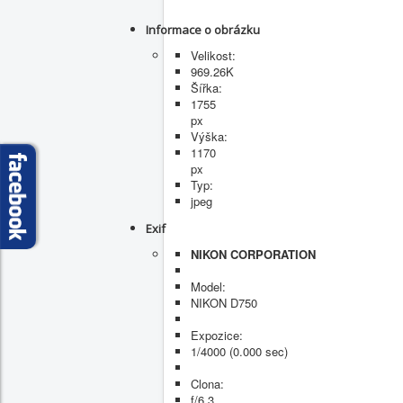
Informace o obrázku
Velikost:
969.26K
Šířka:
1755
px
Výška:
1170
px
Typ:
jpeg
Exif
NIKON CORPORATION
Model:
NIKON D750
Expozice:
1/4000 (0.000 sec)
Clona:
f/6.3