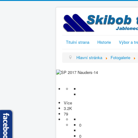
Titulní strana
Historie
Výbor a tr
Hlavní stránka
Fotogalerie
Více
3.2K
79
0
0