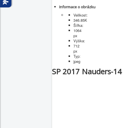
Informace o obrázku
Velikost:
346.85K
Šířka:
1064
px
Výška:
712
px
Typ:
jpeg
SP 2017 Nauders-14