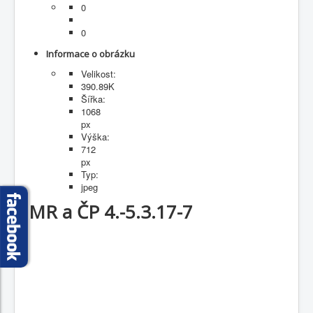
0
Fotogalerie
0
Informace o obrázku
Velikost:
390.89K
Šířka:
1068
px
Výška:
712
px
Typ:
jpeg
MR a ČP 4.-5.3.17-7