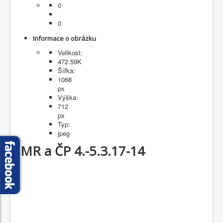
0
Fotogalerie
0
Informace o obrázku
Velikost:
472.59K
Šířka:
1068
px
Výška:
712
px
Typ:
jpeg
MR a ČP 4.-5.3.17-14