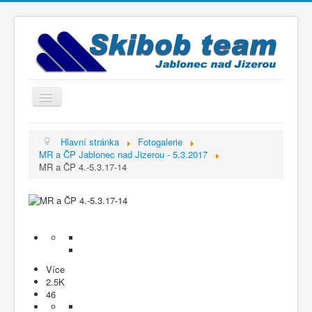
Přepnout
navigaci
Titulní strana
Hlavní stránka
Fotogalerie
MR a ČP Jablonec nad Jizerou - 5.3.2017
Historie
MR a ČP 4.-5.3.17-14
Výbor a trenéři
Závodníci
Kontakty
Termínový kalendář
Více
Výsledky
2.5K
46
Videogalerie