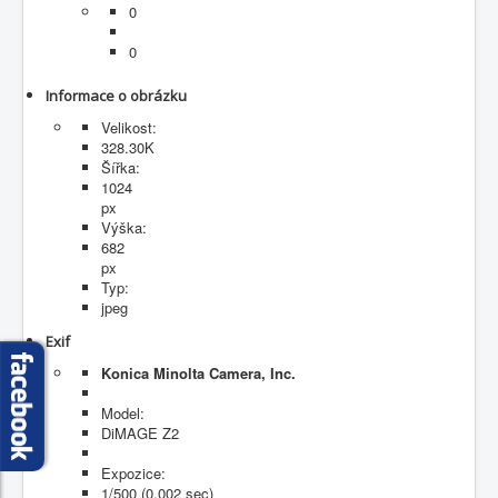
0
Fotogalerie
0
Informace o obrázku
Velikost:
328.30K
Šířka:
1024
px
Výška:
682
px
Typ:
jpeg
Exif
Konica Minolta Camera, Inc.
Model:
DiMAGE Z2
Expozice:
1/500 (0.002 sec)