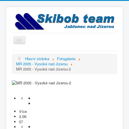
Přepnout
navigaci
Titulní strana
Hlavní stránka
Fotogalerie
MR 2005 - Vysoké nad Jizerou
Historie
MR 2005 - Vysoké nad Jizerou-2
Výbor a trenéři
Závodníci
Kontakty
Termínový kalendář
Více
Výsledky
3.5K
57
Videogalerie