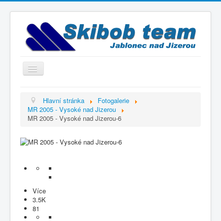
Přepnout
navigaci
Titulní strana
Hlavní stránka
Fotogalerie
MR 2005 - Vysoké nad Jizerou
Historie
MR 2005 - Vysoké nad Jizerou-6
Výbor a trenéři
Závodníci
Kontakty
Termínový kalendář
Více
Výsledky
3.5K
81
Videogalerie