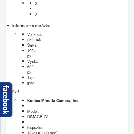
0
Fotogalerie
0
Informace o obrázku
Velikost:
262.34K
Šířka:
1024
px
Výška:
682
px
Typ:
jpeg
Exif
Konica Minolta Camera, Inc.
Model:
DiMAGE Z2
Expozice:
1/320 (0.003 sec)