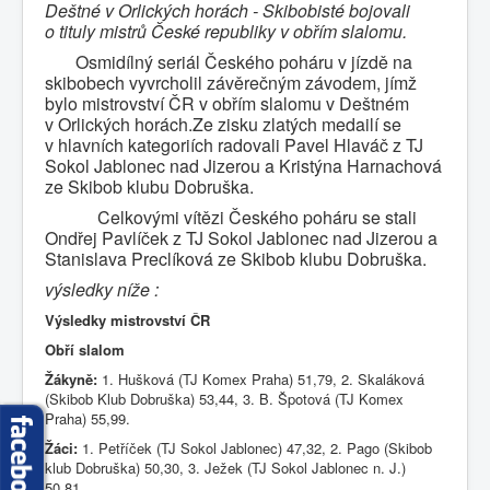
Deštné v Orlických horách - Skibobisté bojovali
Fotogalerie
o tituly mistrů České republiky v obřím slalomu.
Osmidílný seriál Českého poháru v jízdě na
skibobech vyvrcholil závěrečným závodem, jímž
bylo mistrovství ČR v obřím slalomu v Deštném
v Orlických horách.Ze zisku zlatých medailí se
v hlavních kategoriích radovali Pavel Hlaváč z TJ
Sokol Jablonec nad Jizerou a Kristýna Harnachová
ze Skibob klubu Dobruška.
Celkovými vítězi Českého poháru se stali
Ondřej Pavlíček z TJ Sokol Jablonec nad Jizerou a
Stanislava Preclíková ze Skibob klubu Dobruška.
výsledky níže :
Výsledky mistrovství ČR
Obří slalom
Žákyně:
1. Hušková (TJ Komex Praha) 51,79, 2. Skaláková
(Skibob Klub Dobruška) 53,44, 3. B. Špotová (TJ Komex
Praha) 55,99.
Žáci:
1. Petříček (TJ Sokol Jablonec) 47,32, 2. Pago (Skibob
klub Dobruška) 50,30, 3. Ježek (TJ Sokol Jablonec n. J.)
50,81.