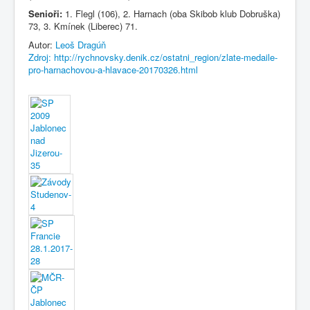
Senioři:
1. Flegl (106), 2. Harnach (oba Skibob klub Dobruška)
73, 3. Kmínek (Liberec) 71.
Autor:
Leoš Dragúň
Zdroj:
http://rychnovsky.denik.cz/ostatni_region/zlate-medaile-
pro-harnachovou-a-hlavace-20170326.html