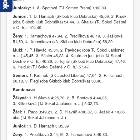
Juniorky:
1. A. Špotová (TJ Komex Praha) 1:02,89.
Junioři:
1. D. Harnach (Skibob klub Dobruška) 45,59, 2. Krsek
(oba Skibob klub Dobruška) 54,44, 3. Skalák (TJ Sokol Deštné
v O. h.) 1:04,49.
Ženy:
1. Harnachová 47,94, 2. Preclíková 48,19, 3. Jašková
51,59, 4. Trunečková (vš. Skibob klub Dobruška) 56,20.
Muži:
1. P. Hlaváč 45,34, 2. Pavlíček (oba TJ Sokol Jablonec
n. J.) 45,45, 3. Pásler 46,23, 4. Kaufman jun. (oba TJ Sokol
Deštné v O. h.) 46,36, 5. Tojnar (Skibob klub Dobruška) 47,46,
6. Hejduk (TJ Sokol Deštné v O. h.) 57,47.
Senioři:
1. Kmínek (SK Ještěd Liberec) 47,64, 2. P. Harnach
50,18, 3. Flegl (oba Skibob klub Dobruška) 50,40.
Kombinace
Žákyně:
1. Hušková 4:25,78, 2. B. Špotová 4:44,25,
3. Klikorková (TJ Sokol Jablonec n. J.) 5:32,73.
Žáci:
1. Pago 3:49,21, 2. D. Hlaváč 4:00,87, 3. Ježek 4:10,86
oba (TJ Sokol Jablonec n. J.)
Junioři:
1. D. Harnach 3:35,59
Ženy
: 1. Preclíková 3:44,16, 2. Harnachová 3:49,33.