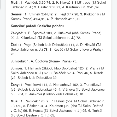
Muži:
1. Pavlíček 3:30,74, 2. P. Hlaváč 3:31,51, oba (TJ Sokol
Jablonec n. J.) 3. Pásler 3:38,71, 4. Kaufman jun. 3:41,09.
Senioři:
1. Kmínek 3:44,42, 2. Flegl 3:47,96, 3. Klokočník (TJ
Komex Praha) 4:04,91, 4. P. Harnach 4:11,93.
Konečné pořadí Českého poháru
Žákyně:
1. B. Špotová 103, 2. Hušková (obě Komex Praha)
99, 3. Klikorková (TJ Sokol Jablonec n. J.) 72.
Žáci:
1. Pago (Skibob klub Dobruška) 111, 2. D. Hlaváč (TJ
Sokol Jablonec n. J.) 78, 3. Kováč (TJ Sokol Jílové u Prahy)
70.
Juniorky:
1. A. Špotová (Komex Praha) 75.
Junioři:
1. Harnach (Skibob klub Dobruška) 120, 2. Vrána (TJ
Sokol Jablonec n. J.) 62, 3. Baláček 52, 4. Pohl 46, 5. Krsek
(vš. Skibob klub Dobruška) 32.
Ženy:
1. Preclíková 114, 2. Harnachová 102, 3. Trunečková
(vš. Skibob klub Dobruška) 46, 4. Vránová (TJ Sokol Jablonec
n. J.) 34, 5. Jašková (Skibob klub Dobruška) 10.
Muži:
1. Pavlíček 170, 2. P. Hlaváč (oba TJ Sokol Jablonec n.
J.) 152, 3. Pásler 104, 4. Kaufman jun. (oba TJ Sokol Deštné
v O. h.) 96, 5. Housa (TJ Sokol Jablonec n. J.) 95, 6. Truhlář
(TJ Sokol Deštné v O. h.) 65.