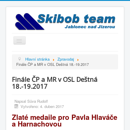
Přepnout
navigaci
Titulní strana
Hlavní stránka
Zpravodaj
Finále ČP a MR v OSL Deštná 18.-19.2017
Historie
Výbor a trenéři
Finále ČP a MR v OSL Deštná
Závodníci
18.-19.2017
Kontakty
Napsal
Sůva Rudolf
Termínový kalendář
Vytvořeno: 4. duben 2017
Výsledky
Zlaté medaile pro Pavla Hlaváče
a Harnachovou
Videogalerie