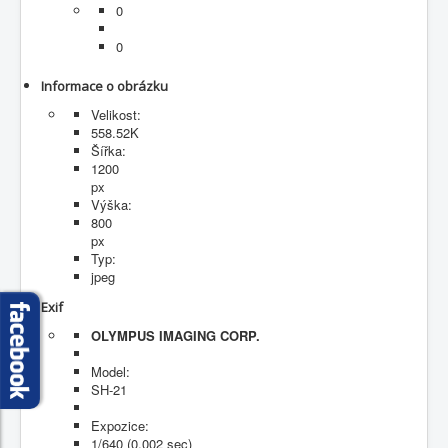
0
Fotogalerie
0
Informace o obrázku
Velikost:
558.52K
Šířka:
1200
px
Výška:
800
px
Typ:
jpeg
Exif
OLYMPUS IMAGING CORP.
Model:
SH-21
Expozice:
1/640 (0.002 sec)