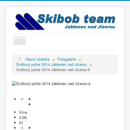
Přepnout
navigaci
Titulní strana
Hlavní stránka
Fotogalerie
Světový pohár 2014 Jablonec nad Jizerou
Historie
Světový pohár 2014 Jablonec nad Jizerou-4
Výbor a trenéři
Závodníci
Kontakty
Termínový kalendář
Více
Výsledky
2.5K
51
Videogalerie