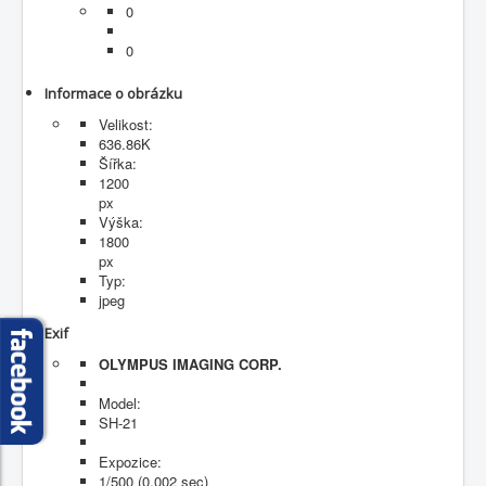
0
Fotogalerie
0
Informace o obrázku
Velikost:
636.86K
Šířka:
1200
px
Výška:
1800
px
Typ:
jpeg
Exif
OLYMPUS IMAGING CORP.
Model:
SH-21
Expozice:
1/500 (0.002 sec)