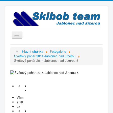
Přepnout
navigaci
Titulní strana
Hlavní stránka
Fotogalerie
Světový pohár 2014 Jablonec nad Jizerou
Historie
Světový pohár 2014 Jablonec nad Jizerou-5
Výbor a trenéři
Závodníci
Kontakty
Termínový kalendář
Více
Výsledky
2.7K
75
Videogalerie