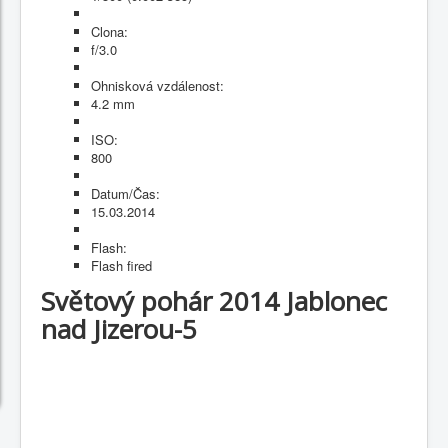
Clona:
f/3.0
Ohnisková vzdálenost:
4.2 mm
ISO:
800
Datum/Čas:
15.03.2014
Flash:
Flash fired
Světový pohár 2014 Jablonec
nad Jizerou-5