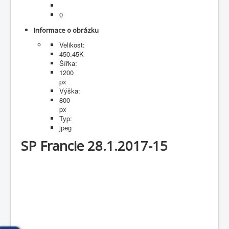
Fotogalerie
0
Informace o obrázku
Velikost:
450.45K
Šířka:
1200
px
Výška:
800
px
Typ:
jpeg
SP Francie 28.1.2017-15