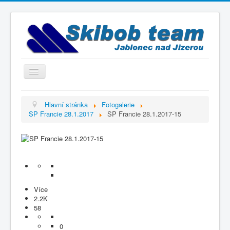
Přepnout
navigaci
Titulní strana
Hlavní stránka
Fotogalerie
SP Francie 28.1.2017
SP Francie 28.1.2017-15
Historie
Výbor a trenéři
Závodníci
Kontakty
Termínový kalendář
Více
2.2K
Výsledky
58
Videogalerie
0