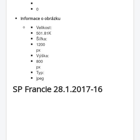
Fotogalerie
0
Informace o obrázku
Velikost:
501.81K
Šířka:
1200
px
Výška:
800
px
Typ:
jpeg
SP Francie 28.1.2017-16