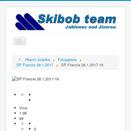
Přepnout
navigaci
Titulní strana
Hlavní stránka
Fotogalerie
SP Francie 28.1.2017
SP Francie 28.1.2017-16
Historie
Výbor a trenéři
Závodníci
Kontakty
Termínový kalendář
Více
1.9K
Výsledky
69
Videogalerie
0