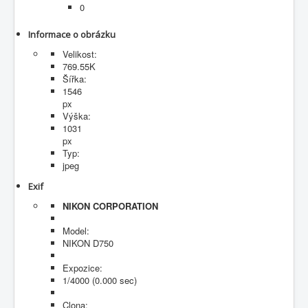
0
Fotogalerie
Informace o obrázku
Velikost:
769.55K
Šířka:
1546
px
Výška:
1031
px
Typ:
jpeg
Exif
NIKON CORPORATION
Model:
NIKON D750
Expozice:
1/4000 (0.000 sec)
Clona: