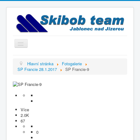
Přepnout
navigaci
Titulní strana
Hlavní stránka
Fotogalerie
SP Francie 28.1.2017
SP Francie-9
Historie
Výbor a trenéři
Závodníci
Kontakty
Více
Termínový kalendář
2.0K
67
Výsledky
0
Videogalerie