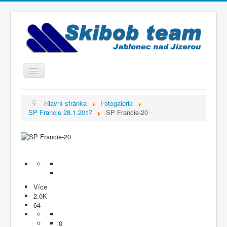
Přepnout
navigaci
Titulní strana
Hlavní stránka
Fotogalerie
SP Francie 28.1.2017
SP Francie-20
Historie
Výbor a trenéři
Závodníci
Kontakty
Termínový kalendář
Více
2.0K
Výsledky
64
Videogalerie
0