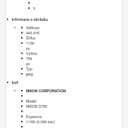
Fotogalerie
0
Informace o obrázku
Velikost:
443.91K
Šířka:
1139
px
Výška:
759
px
Typ:
jpeg
Exif
NIKON CORPORATION
Model:
NIKON D750
Expozice:
1/160 (0.006 sec)