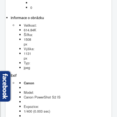
Fotogalerie
0
Informace o obrázku
Velikost:
614.84K
Šířka:
1508
px
Výška:
1131
px
Typ:
jpeg
Exif
Canon
Model:
Canon PowerShot S2 IS
Expozice:
1/400 (0.003 sec)