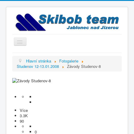
Přepnout
navigaci
Titulní strana
Hlavní stránka
Fotogalerie
Studenov 12-13.01.2008
Závody Studenov-8
Historie
Výbor a trenéři
Závodníci
Kontakty
Termínový kalendář
Více
3.3K
Výsledky
90
Videogalerie
0