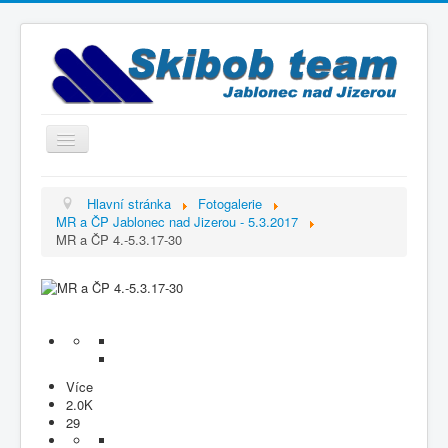
Přepnout
navigaci
Titulní strana
Hlavní stránka
Fotogalerie
MR a ČP Jablonec nad Jizerou - 5.3.2017
Historie
MR a ČP 4.-5.3.17-30
Výbor a trenéři
Závodníci
Kontakty
Termínový kalendář
Více
Výsledky
2.0K
29
Videogalerie