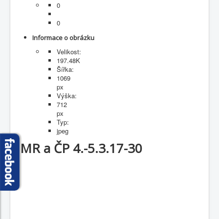
0
Fotogalerie
0
Informace o obrázku
Velikost:
197.48K
Šířka:
1069
px
Výška:
712
px
Typ:
jpeg
MR a ČP 4.-5.3.17-30