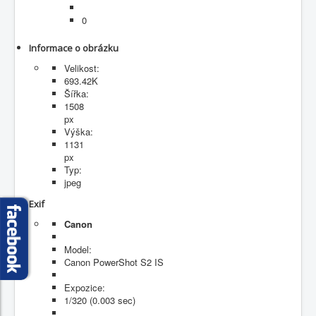
Fotogalerie
0
Informace o obrázku
Velikost:
693.42K
Šířka:
1508
px
Výška:
1131
px
Typ:
jpeg
Exif
Canon
Model:
Canon PowerShot S2 IS
Expozice:
1/320 (0.003 sec)