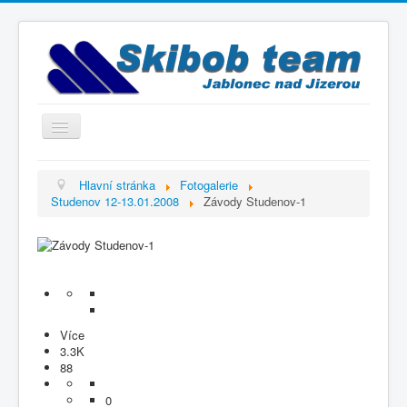
Přepnout
navigaci
Titulní strana
Hlavní stránka
Fotogalerie
Studenov 12-13.01.2008
Závody Studenov-1
Historie
Výbor a trenéři
Závodníci
Kontakty
Termínový kalendář
Více
3.3K
Výsledky
88
Videogalerie
0