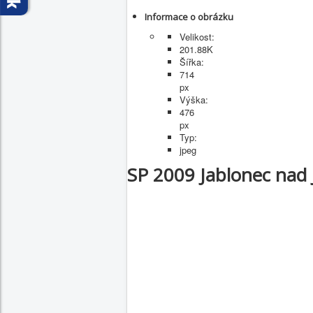
Informace o obrázku
Velikost:
201.88K
Šířka:
714
px
Výška:
476
px
Typ:
jpeg
SP 2009 Jablonec nad 