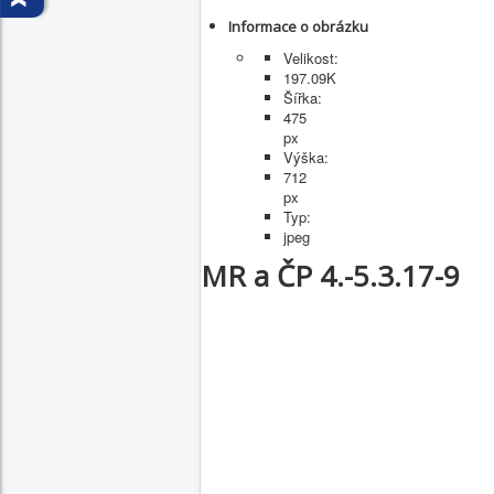
Informace o obrázku
Velikost:
197.09K
Šířka:
475
px
Výška:
712
px
Typ:
jpeg
MR a ČP 4.-5.3.17-9