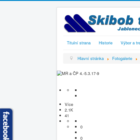
Titulní strana
Historie
Výbor a tr
Hlavní stránka
Fotogalerie
Více
2.1K
41
0
0