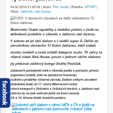
Fotogalerie
04.02.2016 21:00:35 | Autor:
Petr Ježek
| Rubrika:
SPORT
|
Obce:
Jablonec nad Jizerou
Mistrovství České republiky a českého poháru v jízdě na
skibobech proběhlo o víkendu v Jablonci nad Jizerou.
V sobotu se jel obří slalom a v neděli super G. Dařilo se
závodníkům domácího TJ Sokol Jablonec, kteří získali
mnoho medailí a zcela ovládli kategorii mužů. Tři výhry za
víkend získal Aleš Housa, pouze v jednom obřím slalomu
jej překonal oddílový kolega Ondřej Pavlíček.
Jablonečtí pořadatelé měli o víkendu potíže s počasím, přesto
organizaci zvládli, sníh na sjezdovce Kamenec
vydržel a proběhly výborné závody. Dalším velkým závodem
skibobistů bude od 17. února Mistrovství světa
všech kategorií v Deštném v Orlických horách, v Jablonci nad
Jizerou by se pak mělo jet ještě na konci sezony
18. a 19. března finále českého poháru.