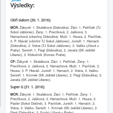
Výsledky:
Obří slalom (30. 1. 2016):
MČR:
Žákyně: 1. Skaláková (Dobruška). Žáci: 1. Petříček (TJ
Sokol Jablonec). Ženy: 1. Preclíková, 2. Jašková, 3.
Harnachová (všechny Dobruška). Muži: 1. Housa, 2. Pavlíček,
3. P. Hlaváč (všichni TJ Sokol Jablonec). Junioři: 1. Harnach
(Dobruška), 2. Vrána (TJ Sokol Jablonec), 3. Vaško (Jílové u
Prahy). Senioři: 1. Flegl (Dobruška), 2. Janata (SK Ještěd
Liberec), 3. Klokočník (Komex Praha).
ČP:
Žákyně: 1. Skaláková. Žáci: 1. Petříček. Ženy: 1.
Preclíková, 2. Jašková, 3. Harnachová. Muži: 1. Pavlíček, 2.
Housa, 3. P. Hlaváč. Junioři: 1. Harnach, 2. Vrána, 3. Vaško.
Senioři: 1. Kmínek (SK Ještěd Liberec), 2. Flegl (Dobruška), 3.
Janata (SK Ještěd Liberec).
Super G (31. 1. 2016):
MČR:
Žákyně: 1. Skaláková. Žáci: 1. Petříček. Ženy: 1.
Preclíková, 2. Jašková, 3. Harnachová. Muži: 1. Housa, 2.
Pasler (Sokol Deštné), 3. Pavlíček. Junioři: 1. Harnach, 2.
Vrána, 3. Vaško. Senioři: 1. Kmínek (SK Ještěd Liberec), 2.
Flegl (Dobruška), 3. Suchý (Jílové u Prahy).