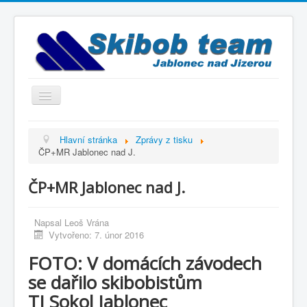
Přepnout
navigaci
Titulní strana
Hlavní stránka
Zprávy z tisku
ČP+MR Jablonec nad J.
Historie
Výbor a trenéři
ČP+MR Jablonec nad J.
Závodníci
Napsal
Kontakty
Leoš Vrána
Vytvořeno: 7. únor 2016
Termínový kalendář
FOTO: V domácích závodech
Výsledky
se dařilo skibobistům
Videogalerie
TJ Sokol Jablonec