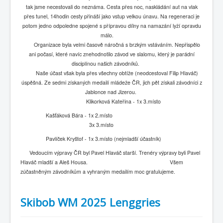
tak jsme necestovali do neznáma. Cesta přes noc, naskládání aut na vlak
přes tunel, 14hodin cesty přináší jako vstup velkou únavu. Na regeneraci je
potom jedno odpoledne spojené s přípravou dílny na namazání lyží opravdu
málo.
Organizace byla velmi časově náročná s brzkým vstáváním. Nepřispělo
ani počasí, které navíc znehodnotilo závod ve slalomu, který je parádní
disciplínou našich závodníků.
Naše účast však byla přes všechny obtíže (neodcestoval Filip Hlaváč)
úspěšná. Ze sedmi získaných medailí mládeže ČR, jich pět získali závodníci z
Jablonce nad Jizerou.
Klikorková Kateřina - 1x 3.místo
Kašťáková Bára - 1x 2.místo
3x 3.místo
Pavlíček Kryštof - 1x 3.místo (nejmladší účastník)
Vedoucím výpravy ČR byl Pavel Hlaváč starší. Trenéry výpravy byli Pavel
Hlaváč mladší a Aleš Housa. Všem
zúčastněným závodníkům a vyhraným medailím moc gratulujeme.
Skibob WM 2025 Lenggries