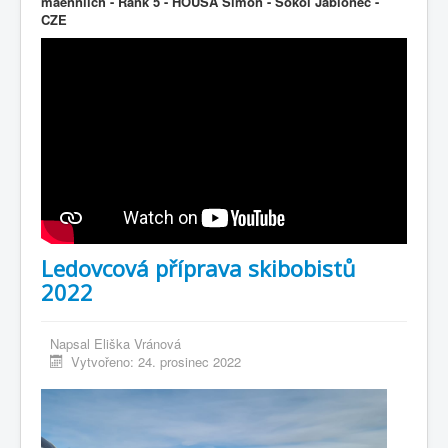
maennlich - Rank 5 - HOUSA Simon - Sokol Jablonec -
CZE
Ledovcová příprava skibobistů
2022
Napsal
Eliška Vránová
Vytvořeno: 24. prosinec 2022