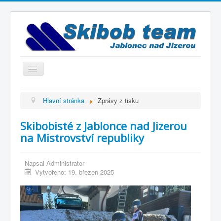
Přepnout
navigaci
Titulní strana
Hlavní stránka
Zprávy z tisku
Historie
Skibobisté z Jablonce nad Jizerou
Výbor a trenéři
na Mistrovství republiky
Závodníci
Kontakty
Napsal
Administrator
Vytvořeno: 19. březen 2025
Termínový kalendář
Výsledky
Videogalerie