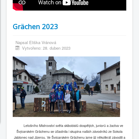
Grächen 2023
Napsal
Eliška Vránová
Vytvořeno: 28. duben 2023
Letošního Mistrovství světa skibobistů dospělých, juniorů
a žactva ve
Švýcarském Grächenu se účastnila i skupina našich závodníků ze Sokola
Jablonec nad Jizerou. Ve Švýcarském Grächenu jsme již několikrát závodili a