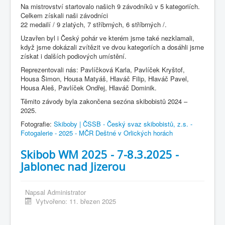
Na mistrovství startovalo našich 9 závodníků v 5 kategoriích.
Celkem získali naši závodníci
22 medailí / 9 zlatých, 7 stříbrných, 6 stříbrných /.
Uzavřen byl i Český pohár ve kterém jsme také nezklamali,
když jsme dokázali zvítězit ve dvou kategoriích a dosáhli jsme
získat i dalších podiových umístění.
Reprezentovali nás: Pavlíčková Karla, Pavlíček Kryštof,
Housa Šimon, Housa Matyáš, Hlaváč Filip, Hlaváč Pavel,
Housa Aleš, Pavlíček Ondřej, Hlaváč Dominik.
Těmito závody byla zakončena sezóna skibobistů 2024 –
2025.
Fotografie:
Skiboby | ČSSB - Český svaz skibobistů, z.s. -
Fotogalerie - 2025 - MČR Deštné v Orlických horách
Skibob WM 2025 - 7-8.3.2025 -
Jablonec nad Jizerou
Napsal
Administrator
Vytvořeno: 11. březen 2025