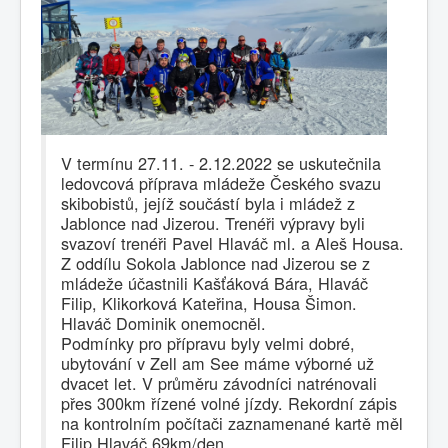
V termínu 27.11. - 2.12.2022 se uskutečnila
ledovcová příprava mládeže Českého svazu
skibobistů, jejíž součástí byla i mládež z
Jablonce nad Jizerou. Trenéři výpravy byli
svazoví trenéři Pavel Hlaváč ml. a Aleš Housa.
Z oddílu Sokola Jablonce nad Jizerou se z
mládeže účastnili Kašťáková Bára, Hlaváč
Filip, Klikorková Kateřina, Housa Šimon.
Hlaváč Dominik onemocněl.
Podmínky pro přípravu byly velmi dobré,
ubytování v Zell am See máme výborné už
dvacet let. V průměru závodníci natrénovali
přes 300km řízené volné jízdy. Rekordní zápis
na kontrolním počítači zaznamenané kartě měl
Filip Hlaváč 69km/den.