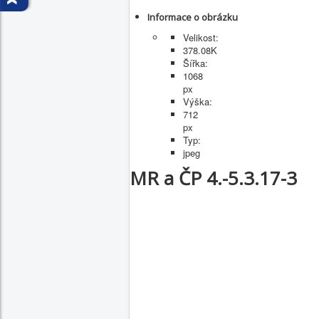
Informace o obrázku
Velikost:
378.08K
Šířka:
1068
px
Výška:
712
px
Typ:
jpeg
MR a ČP 4.-5.3.17-3