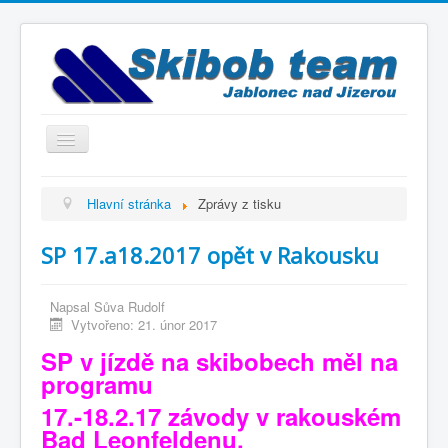
Přepnout
navigaci
Titulní strana
Hlavní stránka
Zprávy z tisku
Historie
SP 17.a18.2017 opět v Rakousku
Výbor a trenéři
Závodníci
Napsal
Sůva Rudolf
Kontakty
Vytvořeno: 21. únor 2017
SP v jízdě na skibobech měl na
Termínový kalendář
programu
Výsledky
17.-18.2.17 závody v rakouském
Videogalerie
Bad Leonfeldenu.