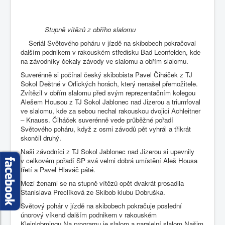
Stupně vítězů z obřího slalomu
Seriál Světového poháru v jízdě na skibobech pokračoval
dalším podnikem v rakouském středisku Bad Leonfelden, kde
na závodníky čekaly závody ve slalomu a obřím slalomu.
Suverénně si počínal český skibobista Pavel Čiháček z TJ
Sokol Deštné v Orlických horách, který nenašel přemožitele.
Zvítězil v obřím slalomu před svým reprezentačním kolegou
Alešem Housou z TJ Sokol Jablonec nad Jizerou a triumfoval
ve slalomu, kde za sebou nechal rakouskou dvojici Achleitner
– Knauss. Čiháček suverénně vede průběžné pořadí
Světového poháru, když z osmi závodů pět vyhrál a třikrát
skončil druhý.
Naši závodníci z TJ Sokol Jablonec nad Jizerou si upevnily
v celkovém pořadí SP svá velmi dobrá umístění Aleš Housa
třetí a Pavel Hlaváč páté.
Mezi ženami se na stupně vítězů opět dvakrát prosadila
Stanislava Preclíková ze Skibob klubu Dobruška.
Světový pohár v jízdě na skibobech pokračuje poslední
únorový víkend dalším podnikem v rakouském
Kleinlobmingu.Na programu je slalom a paralelní slalom.Našim