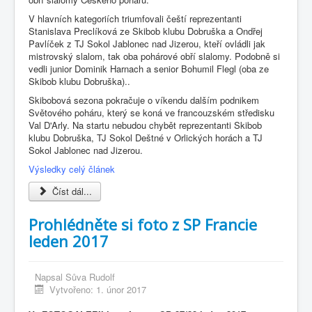
V hlavních kategoriích triumfovali čeští reprezentanti
Stanislava Preclíková ze Skibob klubu Dobruška a Ondřej
Pavlíček z TJ Sokol Jablonec nad Jizerou, kteří ovládli jak
mistrovský slalom, tak oba pohárové obří slalomy. Podobně si
vedli junior Dominik Harnach a senior Bohumil Flegl (oba ze
Skibob klubu Dobruška)..
Skibobová sezona pokračuje o víkendu dalším podnikem
Světového poháru, který se koná ve francouzském středisku
Val D'Arly. Na startu nebudou chybět reprezentanti Skibob
klubu Dobruška, TJ Sokol Deštné v Orlických horách a TJ
Sokol Jablonec nad Jizerou.
Výsledky celý článek
Číst dál...
Prohlédněte si foto z SP Francie
leden 2017
Napsal
Sůva Rudolf
Vytvořeno: 1. únor 2017