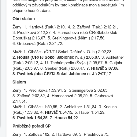
oddílovým závodníkům by tato kombinace mohla sedět,tak jim
přejeme hodně zdaru.
Obří slalom
Ženy: 1. Hartlová (Rak.) 2:10,14, 2. Zaffová (Rak.) 2:12,21,
3. Preclíková 2:12,27, 4. Harnachová (obě ČR/Skibob klub
Dobruška) 2:16,07, 5. Steiningerová (Něm.) 2:17,56,
6. Gruberová (Rak.) 2:24,72.
Muži: 1. Čiháček (ČR/TJ Sokol Deštné v O. h.) 2:02,28,
2. Housa (ČR/TJ Sokol Jablonec n. J.) 2:05,07,
3. Achleitner
(Rak.) 2:05,12, 4. U. Tschümperlin (Švýc.) 2:05,57, 5. Gutjahr
(Rak.) 2:05,97, 6. Seeber (Rak.) 2:06,47,
7. Hlaváč 2:07,08,
8. Pavlíček (oba ČR/TJ Sokol Jablonec n. J.) 2:07,17
Slalom
Ženy: 1. Preclíková 1:59,94, 2. Steiningerová 2:02,65,
3. Zaffová 2:02,82, 4. Harnachová 2:08,29, 5. Gruberová
2:17,51.
Muži: 1. Čiháček 1:50,95, 2. Achleitner 1:51,84, 3. Knauss
(Rak.) 1:53,82,
4. Hlaváč 1:54,15,
5. Hauer 1:54,29,
6. Pavlíček 1:54,35, 7. Housa 54,22
Průběžné pořadí SP
Ženy: 1. Zaffová 102, 2. Hartlová 89, 3. Preclíková 75,