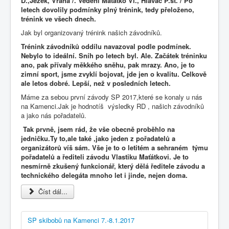
D.,Ježek, Vrána /. Vedení Maťátko Vl., Hlaváč P.st. / Po
letech dovolily podmínky plný trénink, tedy přeloženo,
trénink ve všech dnech.
Jak byl organizovaný trénink našich závodníků.
Trénink závodníků oddílu navazoval podle podmínek.
Nebylo to ideální. Sníh po letech byl. Ale. Začátek tréninku
ano, pak přívaly měkkého sněhu, pak mrazy. Ano, je to
zimní sport, jsme zvyklí bojovat, jde jen o kvalitu. Celkově
ale letos dobré. Lepší, než v posledních letech.
Máme za sebou první závody SP 2017,které se konaly u nás
na Kamenci.Jak je hodnotíš výsledky RD , našich závodníků
a jako nás pořadatelů.
Tak prvně, jsem rád, že vše obecně proběhlo na
jedničku.Ty to,ale také ,jako jeden z pořadatelů a
organizátorů víš sám. Vše je to o letitém a sehraném týmu
pořadatelů a řediteli závodu Vlastiku Maťátkovi. Je to
nesmírně zkušený funkcionář, který dělá ředitele závodu a
technického delegáta mnoho let i jinde, nejen doma.
Číst dál...
SP skibobů na Kamenci 7.-8.1.2017