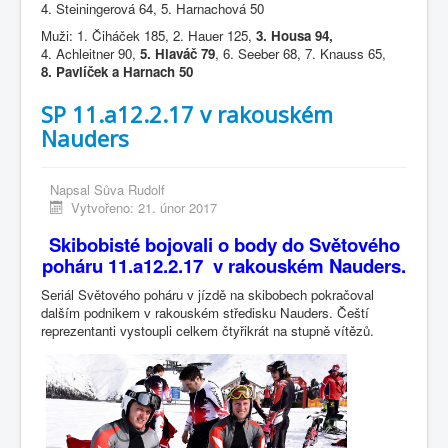
4. Steiningerová 64, 5. Harnachová 50
Muži: 1. Čiháček 185, 2. Hauer 125,
3. Housa 94,
4. Achleitner 90,
5. Hlaváč 79
, 6. Seeber 68, 7. Knauss 65,
8. Pavlíček a Harnach 50
SP 11.a12.2.17 v rakouském
Nauders
Napsal
Sůva Rudolf
Vytvořeno: 21. únor 2017
Skibobisté bojovali o body do Světového
poháru 11.a12.2.17 v rakouském Nauders.
Seriál Světového poháru v jízdě na skibobech pokračoval
dalším podnikem v rakouském středisku Nauders. Čeští
reprezentanti vystoupli celkem čtyřikrát na stupně vítězů.