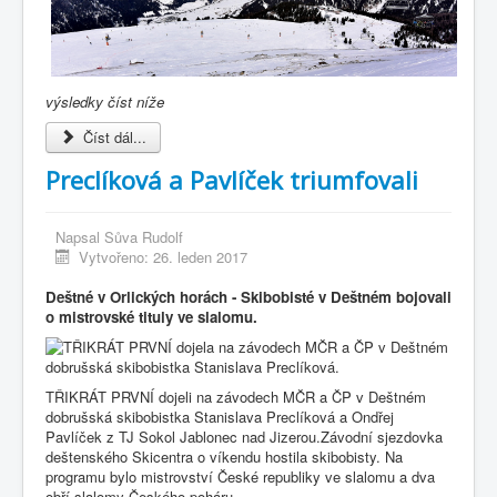
výsledky číst níže
Číst dál...
Preclíková a Pavlíček triumfovali
Napsal
Sůva Rudolf
Vytvořeno: 26. leden 2017
Deštné v Orlických horách - Skibobisté v Deštném bojovali
o mistrovské tituly ve slalomu.
TŘIKRÁT PRVNÍ dojeli na závodech MČR a ČP v Deštném
dobrušská skibobistka Stanislava Preclíková a Ondřej
Pavlíček z TJ Sokol Jablonec nad Jizerou.Závodní sjezdovka
deštenského Skicentra o víkendu hostila skibobisty. Na
programu bylo mistrovství České republiky ve slalomu a dva
obří slalomy Českého poháru.