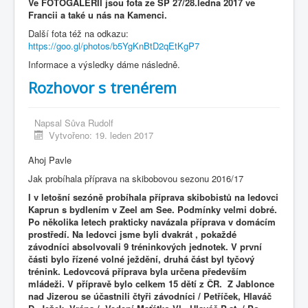
Ve FOTOGALERII jsou fota ze SP 27/28.ledna 2017 ve
Francii a také u nás na Kamenci.
Další fota též na odkazu:
https://goo.gl/photos/b5YgKnBtD2qEtKgP7
Informace a výsledky dáme následně.
Rozhovor s trenérem
Napsal
Sůva Rudolf
Vytvořeno: 19. leden 2017
Ahoj Pavle
Jak probíhala příprava na skibobovou sezonu 2016/17
I v letošní sezóně probíhala příprava skibobistů na ledovci
Kaprun s bydlením v Zeel am See. Podmínky velmi dobré.
Po několika letech prakticky navázala příprava v domácím
prostředí. Na ledovci jsme byli dvakrát , pokaždé
závodníci absolvovali 9 tréninkových jednotek. V první
části bylo řízené volné ježdění, druhá část byl tyčový
trénink. Ledovcová příprava byla určena především
mládeži. V přípravě bylo celkem 15 dětí z ČR. Z Jablonce
nad Jizerou se účastnili čtyři závodníci / Petříček, Hlaváč