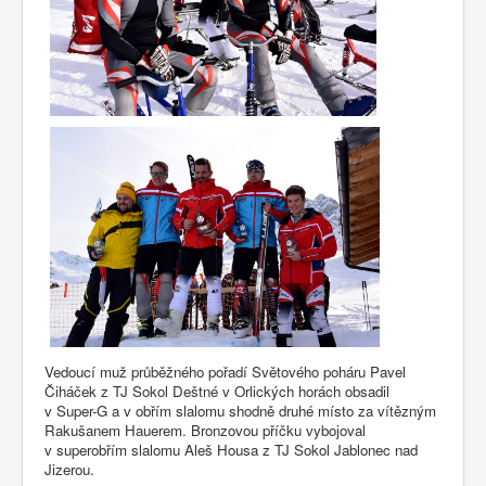
Vedoucí muž průběžného pořadí Světového poháru Pavel
Čiháček z TJ Sokol Deštné v Orlických horách obsadil
v Super-G a v obřím slalomu shodně druhé místo za vítězným
Rakušanem Hauerem. Bronzovou příčku vybojoval
v superobřím slalomu Aleš Housa z TJ Sokol Jablonec nad
Jizerou.