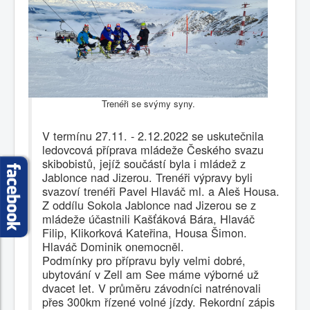
Fotogalerie
Trenéři se svýmy syny.
V termínu 27.11. - 2.12.2022 se uskutečnila
ledovcová příprava mládeže Českého svazu
skibobistů, jejíž součástí byla i mládež z
Jablonce nad Jizerou. Trenéři výpravy byli
svazoví trenéři Pavel Hlaváč ml. a Aleš Housa.
Z oddílu Sokola Jablonce nad Jizerou se z
mládeže účastnili Kašťáková Bára, Hlaváč
Filip, Klikorková Kateřina, Housa Šimon.
Hlaváč Dominik onemocněl.
Podmínky pro přípravu byly velmi dobré,
ubytování v Zell am See máme výborné už
dvacet let. V průměru závodníci natrénovali
přes 300km řízené volné jízdy. Rekordní zápis