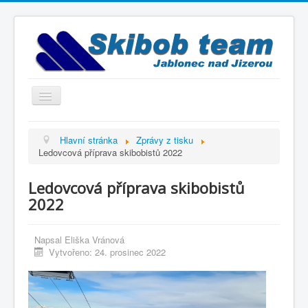
Přepnout
navigaci
Titulní strana
Hlavní stránka
Zprávy z tisku
Ledovcová příprava skibobistů 2022
Historie
Výbor a trenéři
Ledovcová příprava skibobistů
Závodníci
2022
Kontakty
Napsal
Eliška Vránová
Termínový kalendář
Vytvořeno: 24. prosinec 2022
Výsledky
Videogalerie