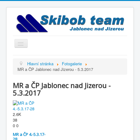
Přepnout
navigaci
Titulní strana
Hlavní stránka
Fotogalerie
MR a ČP Jablonec nad Jizerou - 5.3.2017
Historie
Výbor a trenéři
MR a ČP Jablonec nad Jizerou -
Závodníci
5.3.2017
Kontakty
Termínový kalendář
2.6K
38
Výsledky
0
0
Videogalerie
MR a ČP 4.-5.3.17-
28