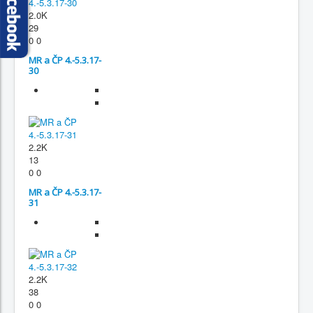
2.0K
29
0
0
MR a ČP 4.-5.3.17-
30
2.2K
13
0
0
MR a ČP 4.-5.3.17-
31
2.2K
38
0
0